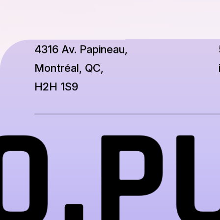
4316 Av. Papineau,
Montréal, QC,
H2H 1S9
O
PU