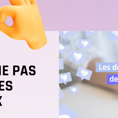
NE PAS
ES
X