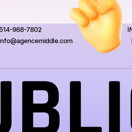
514-968-7802
I
info@agencemiddle.com
BLI