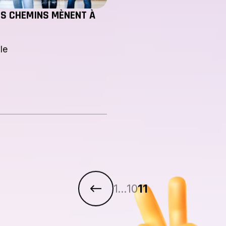
ES CHEMINS MÈNENT À
le
1
…
10
11
Page précédente